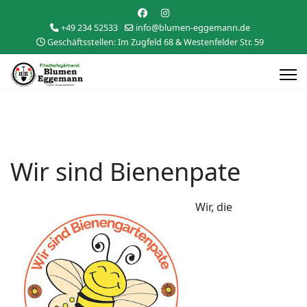
+49 234 52533
info@blumen-eggemann.de
Geschäftsstellen: Im Zugfeld 68 & Westenfelder Str. 59
Wir sind Bienenpate
Wir, die