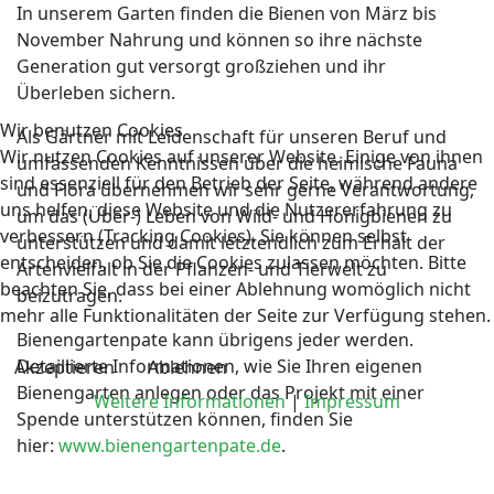
In unserem Garten finden die Bienen von März bis
November Nahrung und können so ihre nächste
Generation gut versorgt großziehen und ihr
Überleben sichern.
Wir benutzen Cookies
Als Gärtner mit Leidenschaft für unseren Beruf und
Wir nutzen Cookies auf unserer Website. Einige von ihnen
umfassenden Kenntnissen über die heimische Fauna
sind essenziell für den Betrieb der Seite, während andere
und Flora übernehmen wir sehr gerne Verantwortung,
uns helfen, diese Website und die Nutzererfahrung zu
um das (Über-) Leben von Wild- und Honigbienen zu
verbessern (Tracking Cookies). Sie können selbst
unterstützen und damit letztendlich zum Erhalt der
entscheiden, ob Sie die Cookies zulassen möchten. Bitte
Artenvielfalt in der Pflanzen- und Tierwelt zu
beachten Sie, dass bei einer Ablehnung womöglich nicht
beizutragen.
mehr alle Funktionalitäten der Seite zur Verfügung stehen.
Bienengartenpate kann übrigens jeder werden.
Detaillierte Informationen, wie Sie Ihren eigenen
Akzeptieren
Ablehnen
Bienengarten anlegen oder das Projekt mit einer
Weitere Informationen
|
Impressum
Spende unterstützen können, finden Sie
hier:
www.bienengartenpate.de
.